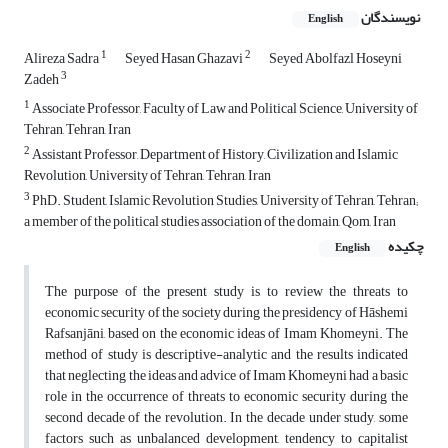
نویسندگان
English
1
2
Alireza Sadra
Seyed Hasan Ghazavi
Seyed Abolfazl Hoseyni
3
Zadeh
1
Associate Professor, Faculty of Law and Political Science, University of
Tehran, Tehran, Iran
2
Assistant Professor, Department of History, Civilization and Islamic
Revolution, University of Tehran, Tehran, Iran
3
PhD. Student, Islamic Revolution Studies, University of Tehran, Tehran;
a member of the political studies association of the domain, Qom, Iran
چکیده
English
The purpose of the present study is to review the threats to
economic security of the society during the presidency of
Hāshemi
Rafsanjāni, based on the economic ideas of Imam Khomeyni. The
method of study is descriptive-analytic and the results indicated
that neglecting the ideas and advice of Imam Khomeyni had a basic
role in the occurrence of threats to economic security during the
second decade of the revolution. In the decade under study, some
factors such as unbalanced development, tendency to capitalist