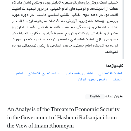
خمینی است. روش پژوهش توصیفی- تحلیلی بوده و نتایج نشان داد که
غفلت از اندیشه‌‌ها و توصیه‌های امام خمینی، در بروز تهدیدات امنیت
اقتصادی در دهه دوم انقلاب، نقشی اساسی داشت. در دوره مورد
بررسی توسعه نامتوازن، گرایش به اقتصاد سرمایه‌‌داری، غفلت از
عدالت اجتماعی، وابستگی به نفت، فاصله طبقاتی، فساد اداری و
مدیریتی، افزایش واردات و ترویج مصرف‌‌گرایی، بیکاری، انحراف در
خصوصی‌‌سازی، امنیت اقتصادی جامعه را تهدید می‌نمود که در صورت
توجه به اندیشه امام خمینی، جامعه اسلامی با چنین تهدیداتی مواجه
نمی‌‌شد.
کلیدواژه‌ها
امنیت اقتصادی
هاشمی رفسنجانی
سیاست‌های اقتصادی
امام
خمینی
رئیس جمهور ایران
عنوان مقاله
English
An Analysis of the Threats to Economic Security
in the Government of Hāshemi Rafsanjāni from
the View of Imam Khomeyni