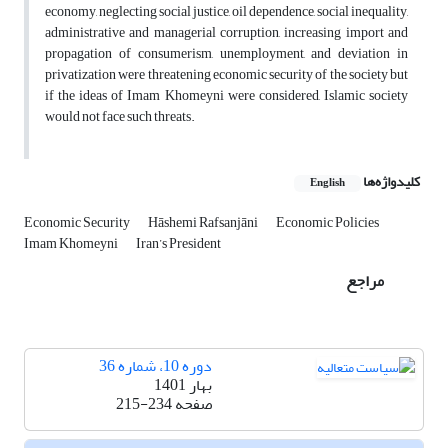
economy, neglecting social justice, oil dependence, social inequality,
administrative and managerial corruption, increasing import and
propagation of consumerism, unemployment, and deviation in
privatization were threatening economic security of the society but
if the ideas of Imam Khomeyni were considered, Islamic society
would not face such threats.
کلیدواژه‌ها
English
Economic Security
Hāshemi Rafsanjāni
Economic Policies
Imam Khomeyni
Iran’s President
مراجع
دوره 10، شماره 36
بهار 1401
صفحه
215-234