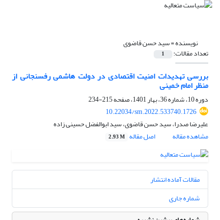
نویسنده =
سید حسن قاضوی
تعداد مقالات:
1
بررسی تهدیدات امنیت اقتصادی در دولت هاشمی رفسنجانی از
منظر امام خمینی
دوره 10، شماره 36، بهار 1401، صفحه
215-234
10.22034/sm.2022.533740.1726
علیرضا صدرا، سید حسن قاضوی، سید ابوالفضل حسینی زاده
مشاهده مقاله
اصل مقاله
2.93 M
مقالات آماده انتشار
شماره جاری
شماره‌های پیشین نشریه